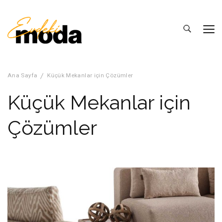
Evdeki Moda
Ev Dekorasyonu Fikirleri
Ana Sayfa
Küçük Mekanlar için Çözümler
Küçük Mekanlar için
Çözümler