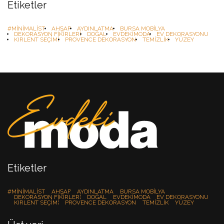
Etiketler
#MINIMALIST
AHŞAP
AYDINLATMA
BURSA MOBILYA
DEKORASYON FIKIRLERI
DOĞAL
EVDEKIMODA
EV DEKORASYONU
KIRLENT SEÇIMI
PROVENCE DEKORASYON
TEMIZLIK
YÜZEY
Etiketler
#MINIMALIST
AHŞAP
AYDINLATMA
BURSA MOBILYA
DEKORASYON FIKIRLERI
DOĞAL
EVDEKIMODA
EV DEKORASYONU
KIRLENT SEÇIMI
PROVENCE DEKORASYON
TEMIZLIK
YÜZEY