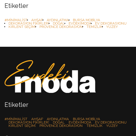
Etiketler
#MINIMALIST
AHŞAP
AYDINLATMA
BURSA MOBILYA
DEKORASYON FIKIRLERI
DOĞAL
EVDEKIMODA
EV DEKORASYONU
KIRLENT SEÇIMI
PROVENCE DEKORASYON
TEMIZLIK
YÜZEY
Etiketler
#MINIMALIST
AHŞAP
AYDINLATMA
BURSA MOBILYA
DEKORASYON FIKIRLERI
DOĞAL
EVDEKIMODA
EV DEKORASYONU
KIRLENT SEÇIMI
PROVENCE DEKORASYON
TEMIZLIK
YÜZEY