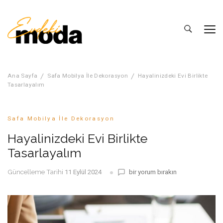
Evdeki Moda
Ev Dekorasyonu Fikirleri
Ana Sayfa
Safa Mobilya İle Dekorasyon
Hayalinizdeki Evi Birlikte
Tasarlayalım
Safa Mobilya İle Dekorasyon
Hayalinizdeki Evi Birlikte
Tasarlayalım
Hayalinizdeki
Güncelleme Tarihi
bir yorum bırakın
11 Eylül 2024
Evi
Birlikte
Tasarlayalım
üzerine